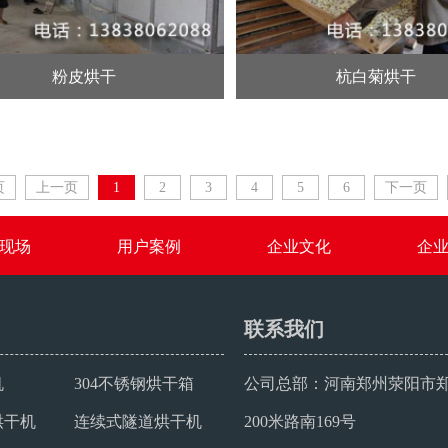
粉皮烘干
杭白菊烘干
页
上一页
1
2
3
4
5
6
下一页
现场
用户案例
企业文化
企
联系我们
机
304不锈钢烘干箱
公司总部：河南郑州荥阳市
烘干机
连续式隧道烘干机
200米路南169号