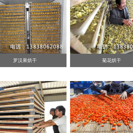
罗汉果烘干
菊花烘干