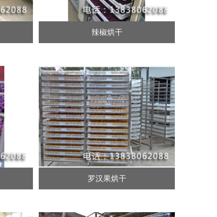
辣椒烘干
罗汉果烘干