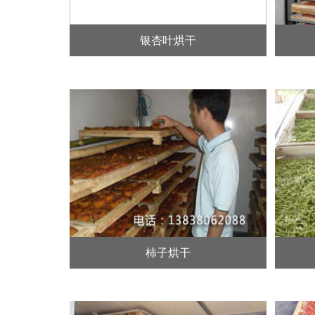
银杏叶烘干
柿子烘干