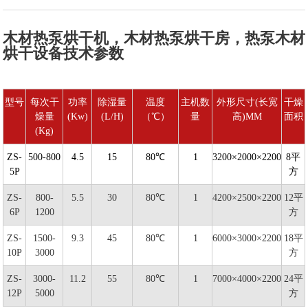
木材热泵烘干机，木材热泵烘干房，热泵木材
烘干设备技术参数
型号
每次干
功率
除湿量
温度
主机数
外形尺寸(长宽
干燥
燥量
(Kw)
(L/H)
（℃）
量
高)MM
面积
(Kg)
ZS-
500-800
4.5
15
80℃
1
3200×2000×2200
8平
5P
方
ZS-
800-
5.5
30
80℃
1
4200×2500×2200
12平
6P
1200
方
ZS-
1500-
9.3
45
80℃
1
6000×3000×2200
18平
10P
3000
方
ZS-
3000-
11.2
55
80℃
1
7000×4000×2200
24平
12P
5000
方