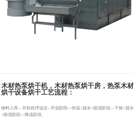
木材热泵烘干机，木材热泵烘干房，热泵木材
烘干设备烘干工艺流程：
物料入库—开机程序设定--升温阶段—恒温+脱水+除湿阶段—干燥+脱水
+除湿阶段—降温阶段。