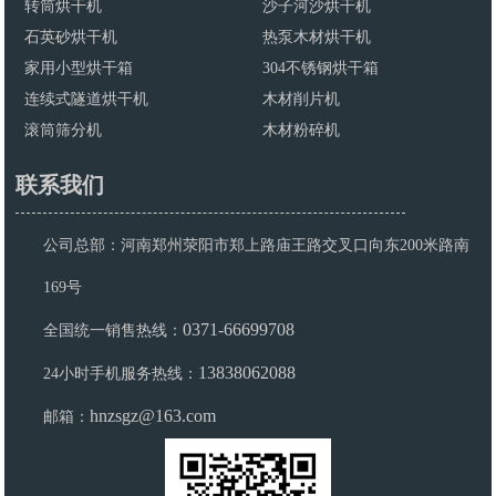
转筒烘干机
沙子河沙烘干机
石英砂烘干机
热泵木材烘干机
家用小型烘干箱
304不锈钢烘干箱
连续式隧道烘干机
木材削片机
滚筒筛分机
木材粉碎机
联系我们
公司总部：河南郑州荥阳市郑上路庙王路交叉口向东200米路南
169号
0371-66699708
全国统一销售热线：
13838062088
24小时手机服务热线：
hnzsgz@163.com
邮箱：