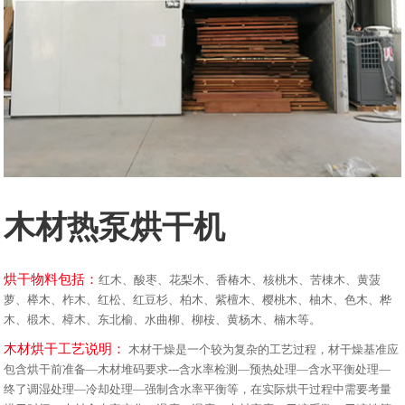
木材热泵烘干机
烘干物料包括：
红木、酸枣、花梨木、香椿木、核桃木、苦棟木、黄菠
萝、榉木、柞木、红松、红豆杉、柏木、紫檀木、樱桃木、柚木、色木、桦
木、椴木、樟木、东北榆、水曲柳、柳桉、黄杨木、楠木等。
木材烘干工艺说明：
木材干燥是一个较为复杂的工艺过程，材干燥基准应
包含烘干前准备—木材堆码要求---含水率检测—预热处理—含水平衡处理—
终了调湿处理—冷却处理—强制含水率平衡等，在实际烘干过程中需要考量